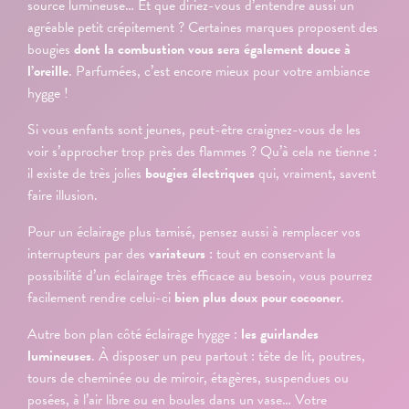
source lumineuse… Et que diriez-vous d’entendre aussi un
agréable petit crépitement ? Certaines marques proposent des
bougies
dont la combustion vous sera également douce à
l’oreille
. Parfumées, c’est encore mieux pour votre ambiance
hygge !
Si vous enfants sont jeunes, peut-être craignez-vous de les
voir s’approcher trop près des flammes ? Qu’à cela ne tienne :
il existe de très jolies
bougies électriques
qui, vraiment, savent
faire illusion.
Pour un éclairage plus tamisé, pensez aussi à remplacer vos
interrupteurs par des
variateurs
: tout en conservant la
possibilité d’un éclairage très efficace au besoin, vous pourrez
facilement rendre celui-ci
bien plus doux pour cocooner
.
Autre bon plan côté éclairage hygge :
les guirlandes
lumineuses
. À disposer un peu partout : tête de lit, poutres,
tours de cheminée ou de miroir, étagères, suspendues ou
posées, à l’air libre ou en boules dans un vase… Votre