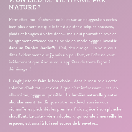
9. UN LIEU DE VIE HYGGE PAR
NATURE ?
Permettez-moi d’achever ce billet sur une suggestion certes
bien plus onéreuse que le fait d’ajouter quelques coussins,
plaids et bougies à votre déco… mais qui pourrait se révéler
bougrement efficace pour une vie en mode hygge :
investir
dans un Duplex-Jardin®
! Oui, rien que ça… Là vous vous
dites évidemment que j’y vais un peu fort, et l’idée ne vaut
évidemment que si vous vous apprêtez de toute façon à
déménager !
Il s’agit juste de
faire le bon choix
… dans la mesure où cette
solution d’habitat – et c’est là que c’est intéressant – est, en
elle-même, hygge au possible !
La lumière naturelle y entre
abondamment
, tandis que votre rez-de-chaussée vous
réchauffe les pieds dès les premiers froids grâce à
son plancher
chauffant
. Le côté « vie en duplex », qui
scinde à merveille les
espaces
, est aussi
à lui seul source de bien-être
…