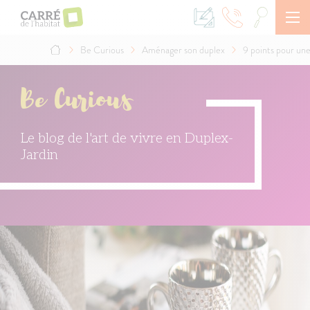
Aller
au
contenu
principal
Be Curious
Aménager son duplex
9 points pour une
Fil
d'Ariane
Be Curious
Le blog de l'art de vivre en Duplex-
Jardin