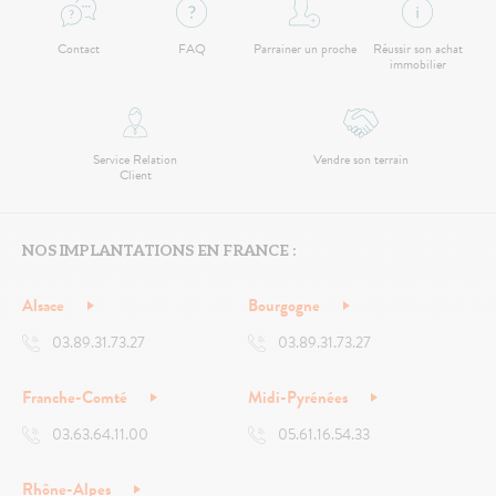
Contact
FAQ
Parrainer un proche
Réussir son achat
immobilier
Service Relation
Vendre son terrain
Client
NOS IMPLANTATIONS EN FRANCE :
Alsace
Bourgogne
03.89.31.73.27
03.89.31.73.27
Franche-Comté
Midi-Pyrénées
03.63.64.11.00
05.61.16.54.33
Rhône-Alpes