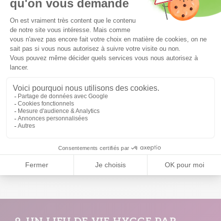
question, pour suivre la tendance hygge, d’accumuler des boites
vides sur des étagères qui prennent la poussière.
On sélectionne
sans complaisance pour ne conserver
, à la vue, que quelques
objets phares et répondant au cahier des charges cocooning. Le
plastique, on élimine d’emblée – je l’ai déjà dit mais j’y tiens !
La
céramique, en revanche, est plus que bienvenue
: un joli vase, un
mug fétiche pour parfaire le plaisir de déguster une tisane, une
jolie théière… je valide. Idem pour des
objets chargés d’histoire ou
ayant une vraie valeur sentimentale.
Mieux encore :
des photos
de vos moments de joie intense
, que vous afficherez sur les murs,
encadrées ou non. Ou quelques cailloux ou coquillages récupérés
lors d’agréables promenades. Ou des dessins d’enfants. Bref.
Il
s’agit d’offrir une place de choix aux bons souvenirs
: ils
contribuent au bonheur… et c’est bien lui que vous cherchez, non
?