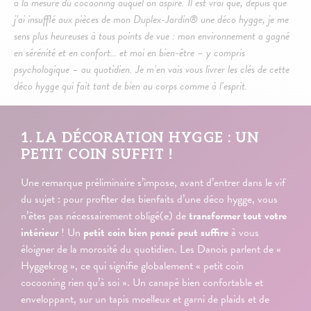
à la mesure du cocooning auquel on aspire. Il est vrai que, depuis que
j’ai insufflé aux pièces de mon Duplex-Jardin® une déco hygge, je me
sens plus heureuses à tous points de vue : mon environnement a gagné
en sérénité et en confort… et moi en bien-être – y compris
psychologique – au quotidien. Je m’en vais vous livrer les clés de cette
déco hygge qui fait tant de bien au corps comme à l’esprit.
1. LA DÉCORATION HYGGE : UN
PETIT COIN SUFFIT !
Une remarque préliminaire s’impose, avant d’entrer dans le vif
du sujet : pour profiter des bienfaits d’une déco hygge, vous
n’êtes pas nécessairement obligé(e) de
transformer tout votre
intérieur
! Un
petit coin bien pensé peut suffire
à vous
éloigner de la morosité du quotidien. Les Danois parlent de «
Hyggekrog », ce qui signifie globalement « petit coin
cocooning rien qu’à soi ». Un canapé bien confortable et
enveloppant, sur un tapis moelleux et garni de plaids et de