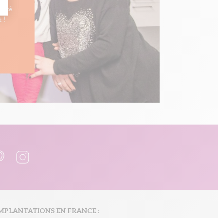
auté
t !
MPLANTATIONS EN FRANCE :