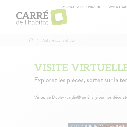
Aller
Top
au
AGENCE LA PLUS PROCHE
AVIS & TÉM
contenu
Ma
principal
na
Visite virtuelle et 3D
Fil
d'Ariane
VISITE VIRTUELL
Explorez les pièces, sortez sur la t
Visitez ce Duplex-Jardin® aménagé par nos décorateur