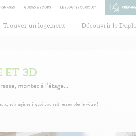
OIGNAGES
GUIDES & BOOKS
LE BLOG "BE CURIOUS"
PRÉPARE
in
vigation
Trouver un logement
Découvrir le Dupl
E ET 3D
errasse, montez à l’étage…
s, et imaginez à quoi pourrait ressembler le vôtre !