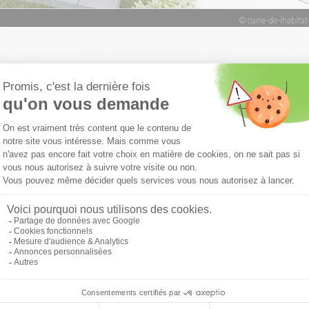
r en savoir plus, téléchargez le book concept
Nos clients témoignent !