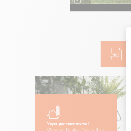
Pou
Voyez par vous-même !
Visitez un Duplex-Témoin, il y a