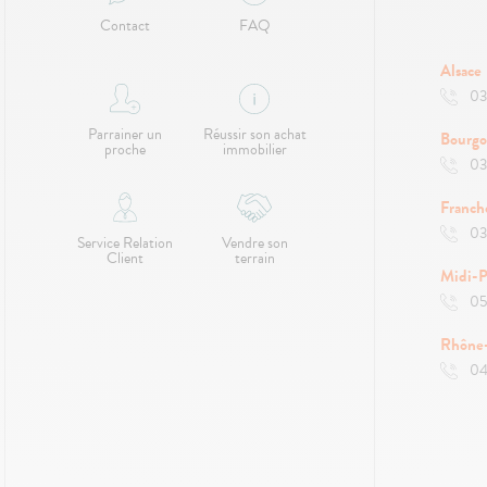
Contact
FAQ
Alsace
03
Parrainer un
Réussir son achat
Bourg
proche
immobilier
03
Franc
03
Service Relation
Vendre son
Client
terrain
Midi-P
05
Rhône
04