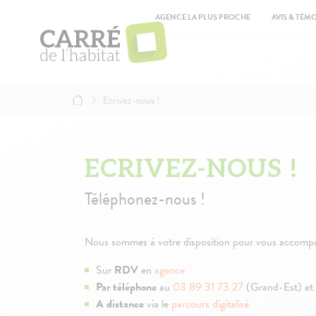
Aller
Top
au
AGENCE LA PLUS PROCHE
AVIS & TÉM
contenu
Ma
principal
na
Ecrivez-nous !
Fil
d'Ariane
ECRIVEZ-NOUS !
Téléphonez-nous !
Nous sommes à votre disposition pour vous accompagne
Sur
RDV
en
agence
Par téléphone
au
03 89 31 73 27
(Grand-Est) et
A distance
via le
parcours digitalisé