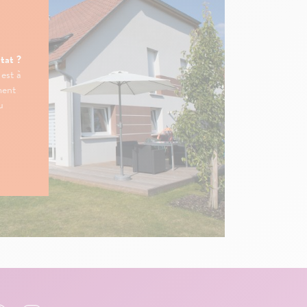
tat ?
 est à
ment
u