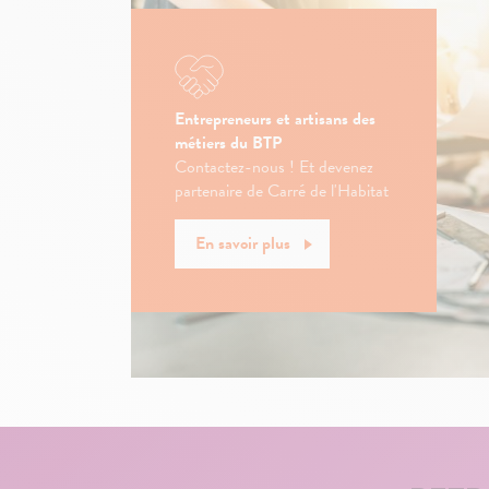
Entrepreneurs et artisans des
métiers du BTP
Contactez-nous ! Et devenez
partenaire de Carré de l'Habitat
En savoir plus