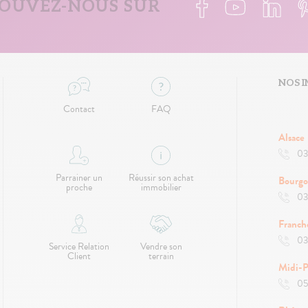
OUVEZ-NOUS SUR
NOS I
Contact
FAQ
Alsace
03
Parrainer un
Réussir son achat
Bourg
proche
immobilier
03
Franc
03
Service Relation
Vendre son
Client
terrain
Midi-P
05