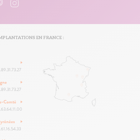
MPLANTATIONS EN FRANCE :
.89.31.73.27
ogne
.89.31.73.27
he-Comté
.63.64.11.00
yrénées
.61.16.54.33