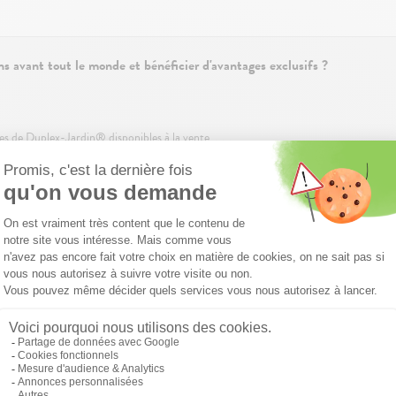
s avant tout le monde et bénéficier d'avantages exclusifs ?
fres de Duplex-Jardin® disponibles à la vente
ertes / soirées Découverte près de chez moi
tés pour concrétiser mon projet immobilier
 en cochant la présente case, j’accepte que les informations saisies soi
litique de confidentialité
du Groupe Vivialys dont je confirme avoir pris 