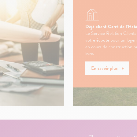
Déjà client Carré de l'Habi
Le Service Relation Clients
votre écoute pour un loge
en cours de construction o
livré.
En savoir plus