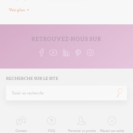
Voir plus
Vous rêvez d’un nouveau départ et de partir vivre à Toulouse ? Votre promoteur
RETROUVEZ-NOUS SUR
Carré de l’Habitat facilite toutes les étapes de votre projet, et vous propose
une sélection de maisons neuves en Haute-Garonne (31). Cumulez les
avantages d’un appartement au sein d’une petite copropriété à taille humaine,
avec les prestations d’une maison avec garage et jardin individuels.
Consultez les programmes immobiliers neufs proches de Toulouse et
n’attendez plus pour trouver l’appartement de vos rêves dans la ville rose.
RECHERCHE SUR LE SITE
Contact
FAQ
Parrainer un proche
Réussir son achat