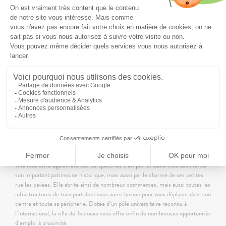
Soyez les premiers avertis
des nouveaux
programmes dans votre région :
Être informé
Maisons individuelles neuves à Toulouse (31)
Vous souhaitez emménager dans le sud de la France et profiter d’un cadre de
vie ensoleillé, convivial et chaleureux ? Toulouse accueille votre projet
immobilier au sein d’un duplex neuf et personnalisable. Toulouse est la
quatrième ville économique de France. Connue pour son pôle aéronautique, la
ville rose offre également des perspectives d’emploi et saura vous séduire par
son important patrimoine historique, mais aussi par le charme de ses petites
ruelles pavées. Elle abrite ainsi de nombreux commerces, mais aussi toutes les
infrastructures de transport dont vous aurez besoin pour vous déplacer dans son
centre et toute sa périphérie. Dotée d’un pôle universitaire reconnu à
l’international, la ville de Toulouse vous offre enfin de nombreuses opportunités
d’emploi à proximité.