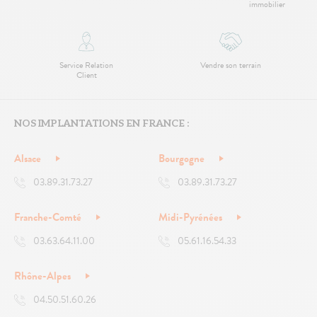
immobilier
Service Relation
Vendre son terrain
Client
NOS IMPLANTATIONS EN FRANCE :
Alsace
Bourgogne
03.89.31.73.27
03.89.31.73.27
Franche-Comté
Midi-Pyrénées
03.63.64.11.00
05.61.16.54.33
Rhône-Alpes
04.50.51.60.26