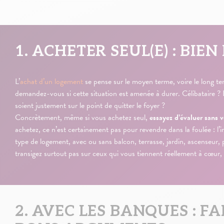
1. ACHETER SEUL(E) : BIE
L’
achat d’un logement
se pense sur le moyen terme, voire le long ter
demandez-vous si cette situation est amenée à durer. Célibataire ? 
soient justement sur le point de quitter le foyer ?
Concrètement, même si vous achetez seul,
essayez d’évaluer sans
achetez, ce n’est certainement pas pour revendre dans la foulée : l’
type de logement, avec ou sans balcon, terrasse, jardin, ascenseur, 
transigez surtout pas sur ceux qui vous tiennent réellement à cœur,
2. AVEC LES BANQUES : F