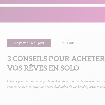
06.03.2018
Acquérir un duplex
3 CONSEILS POUR ACHETER
VOS RÊVES EN SOLO
Devenir propriétaire de l’appartement ou de la maison de vos rêves en solo,
acheter seul(e), en naviguant entre évaluation de vos besoins, astuces po