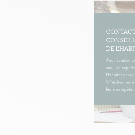
CONTACT
CONSEIL
DE L'HAB
Pour acheter u
seul, les expert
l’Habitat peuven
N’hésitez pas à 
leurs compéten