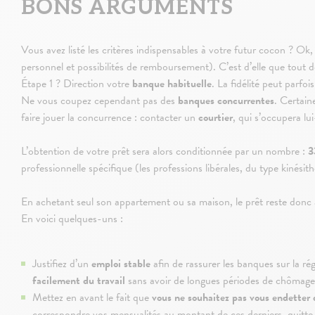
BONS ARGUMENTS
Vous avez listé les critères indispensables à votre futur cocon ? Ok
personnel et possibilités de remboursement). C’est d’elle que tout 
Étape 1 ? Direction votre
banque habituelle
. La fidélité peut parfoi
Ne vous coupez cependant pas des
banques concurrentes
. Certain
faire jouer la concurrence : contacter un
courtier
, qui s’occupera lu
L’obtention de votre prêt sera alors conditionnée par un nombre :
3
professionnelle spécifique (les professions libérales, du type kinési
En achetant seul son appartement ou sa maison, le prêt reste donc 
En voici quelques-uns :
Justifiez d’un
emploi stable
afin de rassurer les banques sur la ré
facilement du travail
sans avoir de longues périodes de chômage
Mettez en avant le fait que
vous ne souhaitez pas vous endetter 
correspondre vos mensualités au montant de ces derniers, quitte à