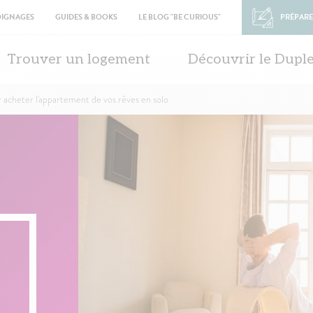
OIGNAGES
GUIDES & BOOKS
LE BLOG "BE CURIOUS"
PRÉPARE
in
vigation
Trouver un logement
Découvrir le Dupl
r acheter l'appartement de vos rêves en solo