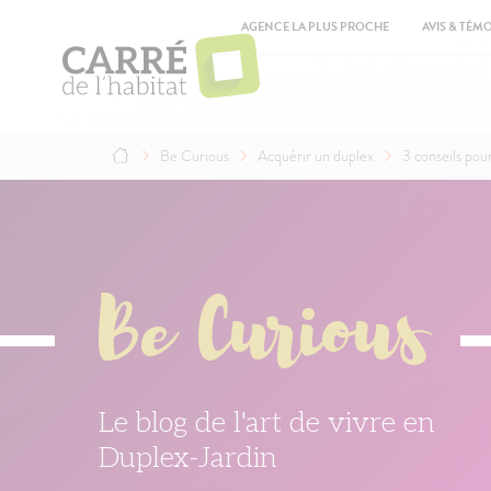
Aller
Top
au
AGENCE LA PLUS PROCHE
AVIS & TÉM
contenu
Ma
principal
na
Be Curious
Acquérir un duplex
3 conseils pou
Fil
d'Ariane
Be Curious
Le blog de l'art de vivre en
Duplex-Jardin