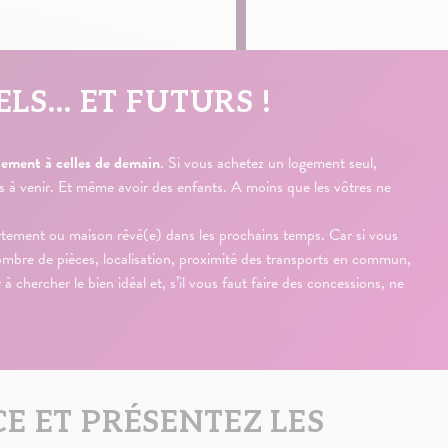
ELS… ET FUTURS !
alement à celles de demain
. Si vous achetez un logement seul,
s à venir. Et même avoir des enfants. A moins que les vôtres ne
artement ou maison rêvé(e) dans les prochains temps. Car si vous
nombre de pièces, localisation, proximité des transports en commun,
chercher le bien idéal et, s’il vous faut faire des concessions, ne
CE ET PRÉSENTEZ LES