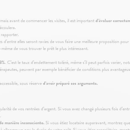
, mais avant de commencer les visites, il est important
d’évaluer correcte
découlera.
s rapporter.
es d’entre elles seront ravies de vous faire une meilleure proposition po
i-même de vous trouver le prêt le plus intéressant.
3%
. C’est le taux d’endettement toléré, même s’il peut parfois varier, n
thérapeutes, peuvent par exemple bénéficier de conditions plus avantageuse
accessible, sous réserve
d’avoir préparé ses arguments.
gularité de vos rentrées d’argent. Si vous avez changé plusieurs fois d’en
.
de manière inconsciente.
Si vous étiez locataire auparavant, montrez que
 allonger un peu la durée de votre prêt. Si vous étiez propriétaire, mon