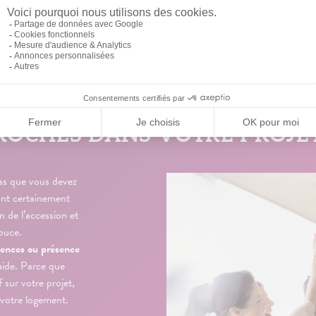
PROCHES DANS VOTRE PROJE
as que vous devez
ront certainement
n de l’accession et
ouce.
riences ou présence
aide. Parce que
sur votre projet,
e votre logement.