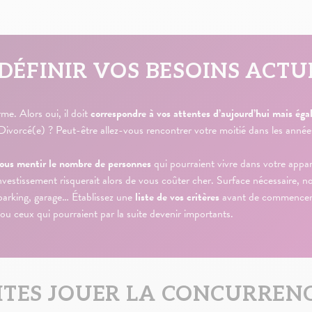
N DÉFINIR VOS BESOINS ACTU
me. Alors oui, il doit
correspondre à vos attentes d’aujourd’hui mais ég
Divorcé(e) ? Peut-être allez-vous rencontrer votre moitié dans les année
 vous mentir le nombre de personnes
qui pourraient vivre dans votre app
investissement risquerait alors de vous coûter cher. Surface nécessaire, 
parking, garage… Établissez une
liste de vos critères
avant de commencer à 
 ou ceux qui pourraient par la suite devenir importants.
AITES JOUER LA CONCURREN