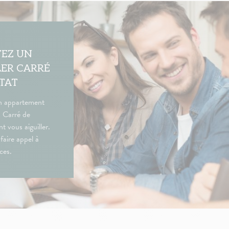
EZ UN
LER CARRÉ
ITAT
n appartement
s Carré de
t vous aiguiller.
faire appel à
ces.