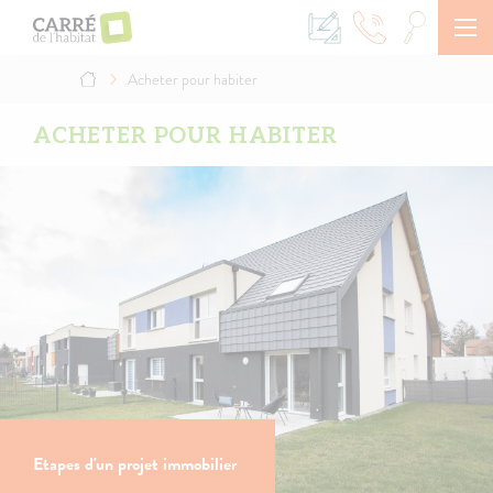
Aller
au
contenu
principal
Acheter pour habiter
Fil
d'Ariane
ACHETER POUR HABITER
Etapes d'un projet immobilier