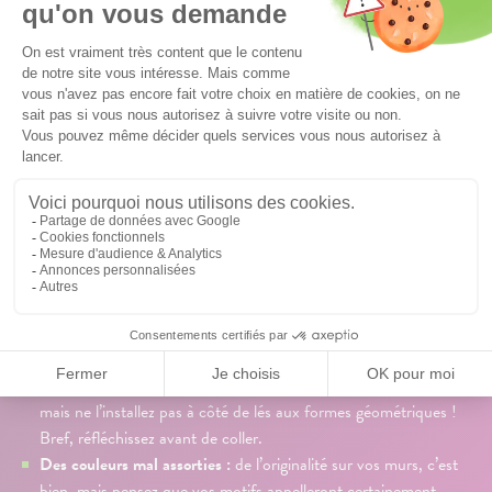
Astuce : utilisez la tapisserie et les motifs…
avec parcimonie
Des motifs, oui... mais pas n'importe comment ! Voici les 3
erreurs à éviter :
Le total look :
à moins qu’il soit mûrement réfléchi et réservé à
une pièce bien particulière (vos toilettes, par exemple),
bannissez-le de votre intérieur. À proscrire à tout prix dans
votre pièce de vie ! Pour une déco tout en finesse : procédez
par petites touches en utilisant votre trouvaille coup de cœur
dans une niche ou sur un seul pan de mur.
La surenchère de motifs :
un papier peint flamant rose, oui…
mais ne l’installez pas à côté de lés aux formes géométriques !
Bref, réfléchissez avant de coller.
Des couleurs mal assorties :
de l’originalité sur vos murs, c’est
bien, mais pensez que vos motifs appelleront certainement