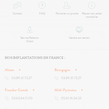
Contact
FAQ
Parrainer un proche
Réussir son achat
immobilier
Service Relation
Vendre son terrain
Client
NOS IMPLANTATIONS EN FRANCE :
Alsace
Bourgogne
03.89.31.73.27
03.89.31.73.27
Franche-Comté
Midi-Pyrénées
03.63.64.11.00
05.61.16.54.33