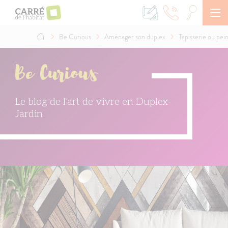
Aller
au
contenu
principal
Be Curious
Aménager son duplex
Tapisserie ou pei
Fil
d'Ariane
Be Curious
Le blog de l'art de vivre en Duplex-
Jardin