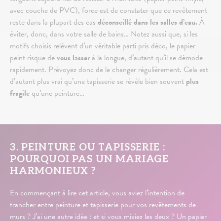
avec couche de PVC), force est de constater que ce revêtement
reste dans la plupart des cas
déconseillé dans les salles d’eau.
À
éviter, donc, dans votre salle de bains… Notez aussi que, si les
motifs choisis relèvent d’un véritable parti pris déco, le papier
peint risque de
vous lasser
à la longue, d’autant qu’il se démode
rapidement. Prévoyez donc de le changer régulièrement. Cela est
d’autant plus vrai qu’une tapisserie se révèle bien souvent
plus
fragile
qu’une peinture…
3. PEINTURE OU TAPISSERIE :
POURQUOI PAS UN MARIAGE
HARMONIEUX ?
En commençant à lire cet article, vous aviez l’intention de
trancher entre peinture et tapisserie pour vos revêtements de
murs ? J’ai une autre idée : et si vous mixiez les deux ? Un papier