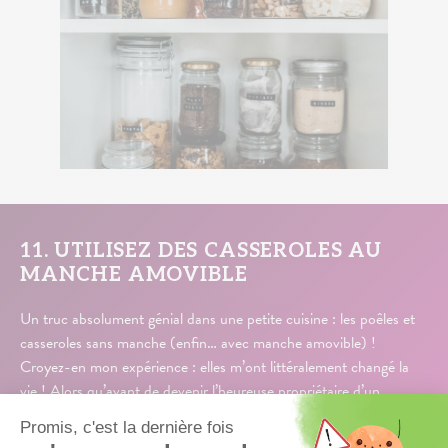
11. UTILISEZ DES CASSEROLES AU
MANCHE AMOVIBLE
Un truc absolument génial dans une petite cuisine : les poêles et
casseroles sans manche (enfin… avec manche amovible) !
Croyez-en mon expérience : elles m’ont littéralement changé la
vie ! Alors qu’avant de devenir l’heureuse propriétaire d’un
merveilleux lot Téfal Ingenio (pour ne pas le citer), je me débattais
sans cesse avec mes casseroles et leurs queues pour pouvoir tout