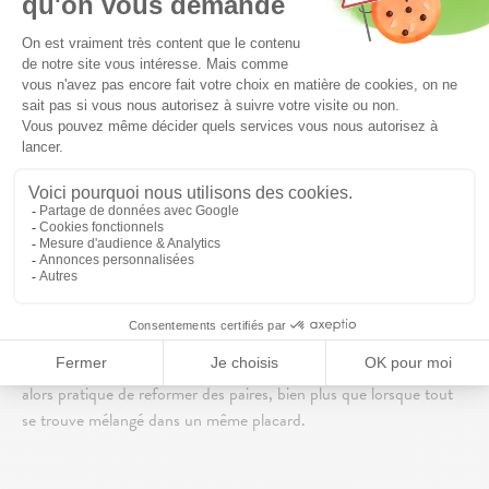
simplement refermer la porte de mon placard, je me contente
désormais de sourire en les voyant si dociles. Elles s’empilent
sagement, et je range leur manche clipsable avec mes couverts.
Hyper astucieux pour une cuisine bien organisée !
12. DOMPTEZ L’ENFER DES
TUPPERWARE
Autre astuce qui, cette fois, concerne vos boîtes en plastique plus
ou moins hermétiques : séparez les contenants des couvercles en
rangeant les premiers, bien empilés, dans un tiroir assez profond,
et les seconds juste au-dessus, dans un tiroir plus plat. Il sera
alors pratique de reformer des paires, bien plus que lorsque tout
se trouve mélangé dans un même placard.