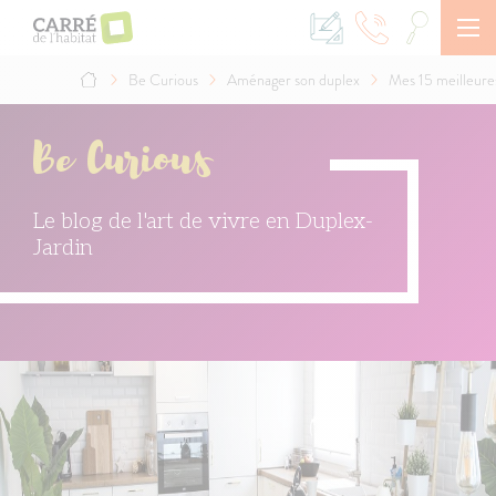
Aller
au
contenu
principal
Be Curious
Aménager son duplex
Mes 15 meilleures
Fil
d'Ariane
Be Curious
Le blog de l'art de vivre en Duplex-
Jardin