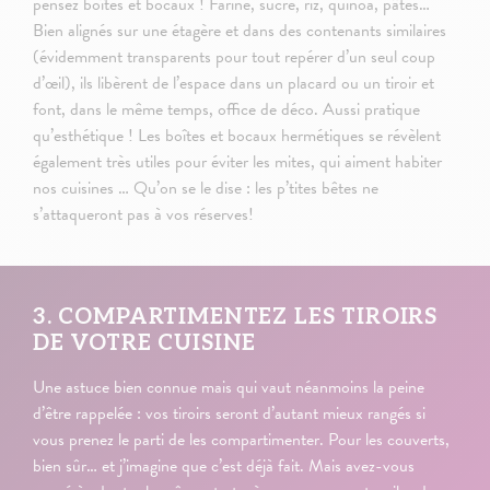
pensez boîtes et bocaux ! Farine, sucre, riz, quinoa, pâtes…
Bien alignés sur une étagère et dans des contenants similaires
(évidemment transparents pour tout repérer d’un seul coup
d’œil), ils libèrent de l’espace dans un placard ou un tiroir et
font, dans le même temps, office de déco. Aussi pratique
qu’esthétique ! Les boîtes et bocaux hermétiques se révèlent
également très utiles pour éviter les mites, qui aiment habiter
nos cuisines … Qu’on se le dise : les p’tites bêtes ne
s’attaqueront pas à vos réserves!
3. COMPARTIMENTEZ LES TIROIRS
DE VOTRE CUISINE
Une astuce bien connue mais qui vaut néanmoins la peine
d’être rappelée : vos tiroirs seront d’autant mieux rangés si
vous prenez le parti de les compartimenter. Pour les couverts,
bien sûr… et j’imagine que c’est déjà fait. Mais avez-vous