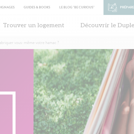
OIGNAGES
GUIDES & BOOKS
LE BLOG "BE CURIOUS"
PRÉPARE
in
vigation
Trouver un logement
Découvrir le Dupl
briquer vous-même votre hamac ?