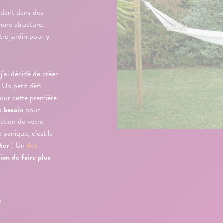
ndant dans des
une structure,
tre jardin pour y
j’ai décidé de créer
 Un petit défi
Pour cette première
z besoin
pour
uction de votre
 panique, c’est le
nter
! Un
des
sion de faire plus
)