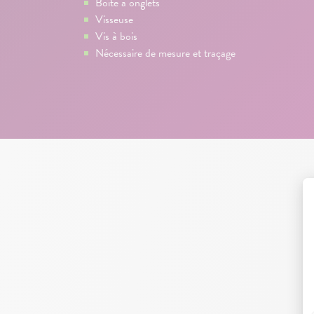
Boîte à onglets
Visseuse
Vis à bois
Nécessaire de mesure et traçage