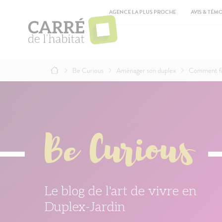
Aller
Top
au
AGENCE LA PLUS PROCHE
AVIS & TÉM
contenu
Ma
principal
na
Be Curious
Aménager son duplex
Comment fa
Fil
d'Ariane
Be Curious
Le blog de l'art de vivre en
Duplex-Jardin