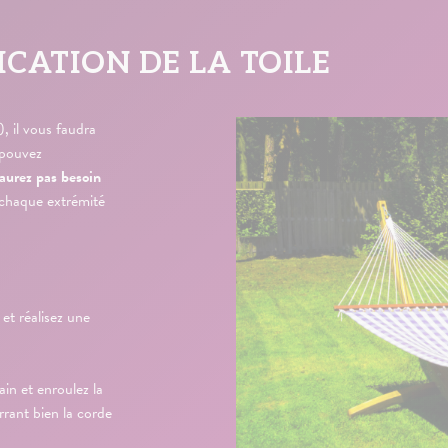
ICATION DE LA TOILE
, il vous faudra
 pouvez
’aurez pas besoin
 chaque extrémité
 et réalisez une
in et enroulez la
rrant bien la corde