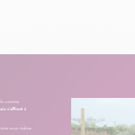
rdin comme
oix s’offrent à
truire vous-même