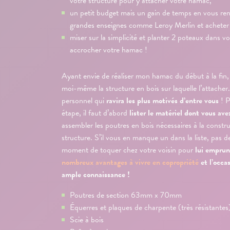
votre structure pour y attacher votre hamac,
un petit budget mais un gain de temps en vous re
grandes enseignes comme Leroy Merlin et acheter 
miser sur la simplicité et planter 2 poteaux dans vo
accrocher votre hamac !
Ayant envie de réaliser mon hamac du début à la fin, 
moi-même la structure en bois sur laquelle l’attacher.
personnel qui
ravira les plus motivés d’entre vous
! 
étape, il faut d’abord
lister le matériel dont vous ave
assembler les poutres en bois nécessaires à la constr
structure. S’il vous en manque un dans la liste, pas de
moment de toquer chez votre voisin pour
lui empru
nombreux avantages à vivre en copropriété
et l’occa
ample connaissance !
Poutres de section 63mm x 70mm
Équerres et plaques de charpente (très résistantes
Scie à bois