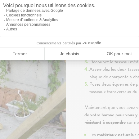
RICATION DE LA STRUCTURE
Déterminez au préalable l
taille du hamac souhaitée.
boite à onglet.
Découpez les deux tassea
Découpez le tasseau médi
Assemblez les deux tasse
plaque de charpente à ch
Posez deux équerres de par
tasseaux transversaux du 
Maintenant que vous avez vo
de votre hamac pour vous y i
résistant à suspendre
sur not
Les
matériaux naturels
: 