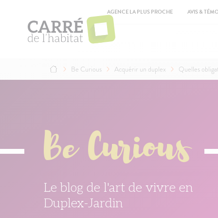
Aller
Top
au
AGENCE LA PLUS PROCHE
AVIS & TÉM
contenu
Ma
principal
na
Be Curious
Acquérir un duplex
Quelles obliga
Fil
d'Ariane
Be Curious
Le blog de l'art de vivre en
Duplex-Jardin