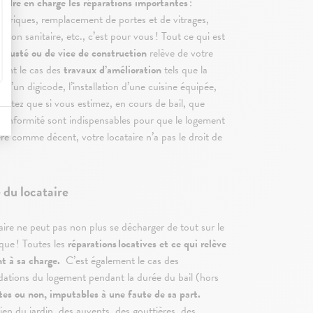
endre en charge les réparations importantes
:
ctriques, remplacement de portes et de vitrages,
ation sanitaire, etc., c’est pour vous ! Tout ce qui est
vétusté ou de vice de construction
relève de votre
ent le cas des
travaux d’amélioration
tels que la
n d’un digicode, l’installation d’une cuisine équipée,
. Notez que si vous estimez, en cours de bail, que
 conformité sont indispensables pour que le logement
ré comme décent, votre locataire n’a pas le droit de
e du locataire
aire ne peut pas non plus se décharger de tout sur le
ue ! Toutes les
réparations locatives et ce qui relève
nt à sa charge.
C’est également le cas des
adations du logement pendant la durée du bail (hors
es ou non, imputables à une faute de sa part.
ien du jardin, des auvents, des gouttières, des