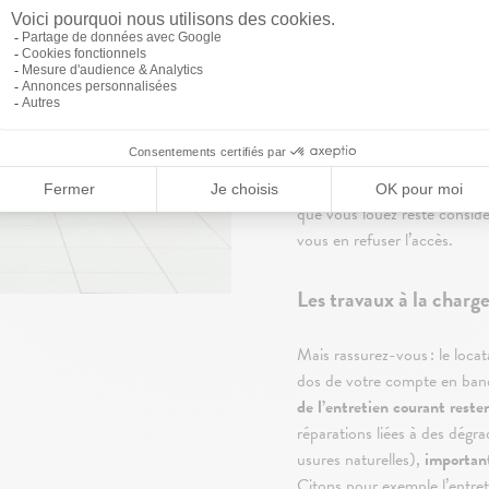
toute la durée du bail, de
pr
chauffage, branchements éle
étanchéité, éléments d’install
h
ors d’usage pour cause de 
porte-monnaie. C’est égalem
pose de parquet, l’installatio
l’entretien des toitures, etc
certains travaux de mise en
que vous louez reste considé
vous en refuser l’accès.
Les travaux à la charg
Mais rassurez-vous : le locat
dos de votre compte en banq
de l’entretien courant reste
réparations liées à des dégr
usures naturelles),
important
Citons pour exemple l’entret