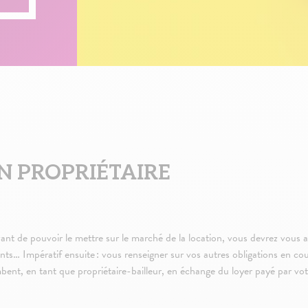
N PROPRIÉTAIRE
 Avant de pouvoir le mettre sur le marché de la location, vous devrez vous
ts… Impératif ensuite : vous renseigner sur vos autres obligations en cours
bent, en tant que propriétaire-bailleur, en échange du loyer payé par votr