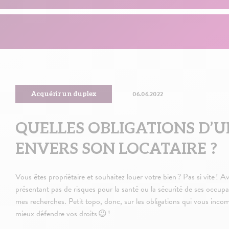
06.06.2022
Acquérir un duplex
QUELLES OBLIGATIONS D’U
ENVERS SON LOCATAIRE ?
Vous êtes propriétaire et souhaitez louer votre bien ? Pas si vite !
présentant pas de risques pour la santé ou la sécurité de ses occupan
mes recherches. Petit topo, donc, sur les obligations qui vous incom
mieux défendre vos droits 😉 !