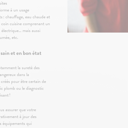
sites
forme à un usage
ts : chauffage, eau chaude et
, coin cuisine comprenant un
 électrique… mais aussi
 fumée, etc.
 sain et en bon état
notamment la sureté des
dangereux dans la
 créés pour être certain de
tic plomb ou le diagnostic
fisant !
ous assurer que votre
érativement à jour des
es équipements qui