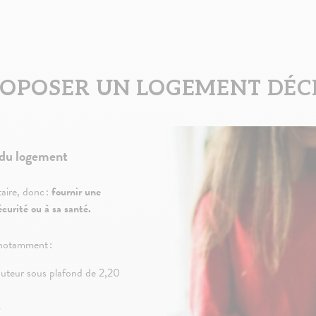
PROPOSER UN LOGEMENT DÉ
é du logement
aire, donc :
fournir une
écurité ou à sa santé.
t notamment :
uteur sous plafond de 2,20
s