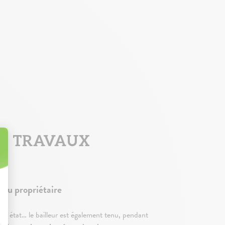
NS TRAVAUX
e du propriétaire
n état… le bailleur est également tenu, pendant