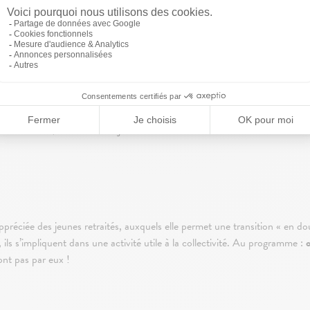
: contrairement à ce que son nom indique,
un Syndic « bénévole » est pa
rémunération qu’aurait demandée un Syndic professionnel. Lui sont aussi r
RECONNAISSANCE.
dic bénévole de copropriété permet avant tout de faire du bien à la collec
nction. Car non, vous ne serez jamais rémunéré à hauteur des heures cons
ppréciée des jeunes retraités, auxquels elle permet une transition « en dou
 ils s’impliquent dans une activité utile à la collectivité. Au programme :
o
ront pas par eux !