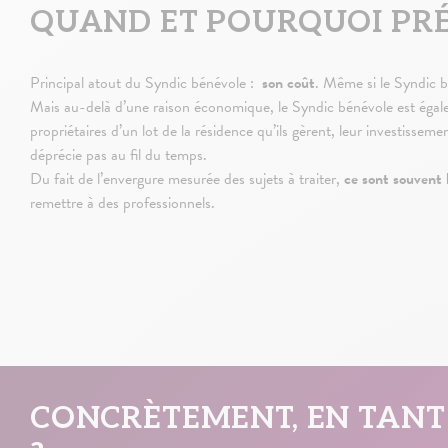
QUAND ET POURQUOI PRÉ
Principal atout du Syndic bénévole :
son coût
. Même si le Syndic b
Mais au-delà d’une raison économique, le Syndic bénévole est éga
propriétaires d’un lot de la résidence qu’ils gèrent, leur investissem
déprécie pas au fil du temps.
Du fait de l’envergure mesurée des sujets à traiter,
ce sont souvent 
remettre à des professionnels.
CONCRÈTEMENT, EN TANT