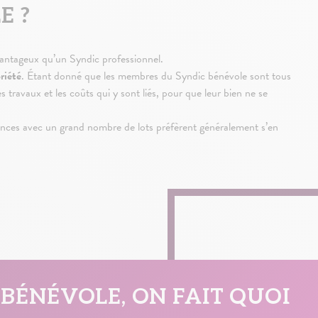
E ?
avantageux qu’un Syndic professionnel.
priété
. Étant donné que les membres du Syndic bénévole sont tous
s travaux et les coûts qui y sont liés, pour que leur bien ne se
dences avec un grand nombre de lots préfèrent généralement s’en
BÉNÉVOLE, ON FAIT QUOI