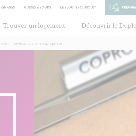
OIGNAGES
GUIDES & BOOKS
LE BLOG "BE CURIOUS"
PRÉPARE
in
vigation
Trouver un logement
Découvrir le Dupl
vole : m'investir pour ma copropriété