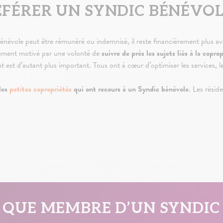
FÉRER UN SYNDIC BÉNÉVOL
énévole peut être rémunéré ou indemnisé, il reste financièrement plus 
lement motivé par une volonté de
suivre de près les sujets liés à la copro
ent est d’autant plus important. Tous ont à cœur d’optimiser les services, le
les
petites copropriétés
qui ont recours à un Syndic bénévole
. Les rési
 QUE MEMBRE D’UN SYNDIC 