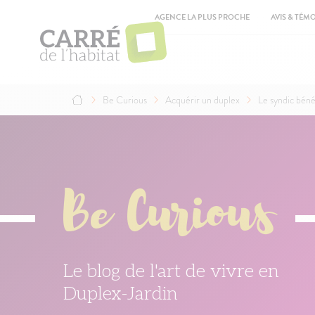
Aller
Top
au
AGENCE LA PLUS PROCHE
AVIS & TÉM
contenu
Ma
principal
na
Be Curious
Acquérir un duplex
Le syndic béné
Fil
d'Ariane
Be Curious
Le blog de l'art de vivre en
Duplex-Jardin