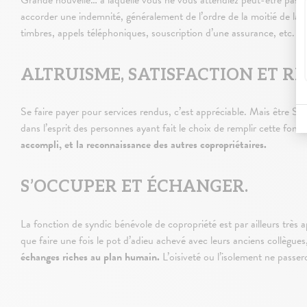
Grande nouvelle… à laquelle vous ne vous attendiez peut-être pas 
accorder une indemnité, généralement de l’ordre de la moitié de la 
timbres, appels téléphoniques, souscription d’une assurance, etc.
ALTRUISME, SATISFACTION ET 
Se faire payer pour services rendus, c’est appréciable. Mais être Syn
dans l’esprit des personnes ayant fait le choix de remplir cette fo
accompli, et la reconnaissance des autres copropriétaires.
S’OCCUPER ET ÉCHANGER.
La fonction de syndic bénévole de copropriété est par ailleurs très a
que faire une fois le pot d’adieu achevé avec leurs anciens collègues,
échanges riches au plan humain.
L’oisiveté ou l’isolement ne passe