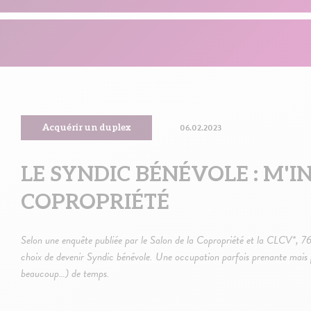
06.02.2023
Acquérir un duplex
LE SYNDIC BÉNÉVOLE : M'
COPROPRIÉTÉ
Selon une enquête publiée par le Salon de la Copropriété et la CLCV*, 76%
choix de devenir Syndic bénévole. Une occupation parfois prenante mais pe
beaucoup…) de temps.