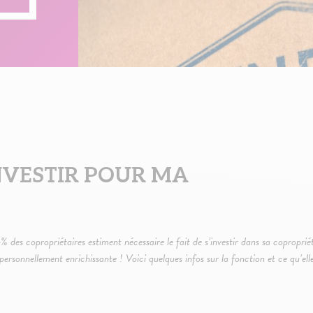
INVESTIR POUR MA
 des copropriétaires estiment nécessaire le fait de s’investir dans sa coproprié
rsonnellement enrichissante ! Voici quelques infos sur la fonction et ce qu’elle