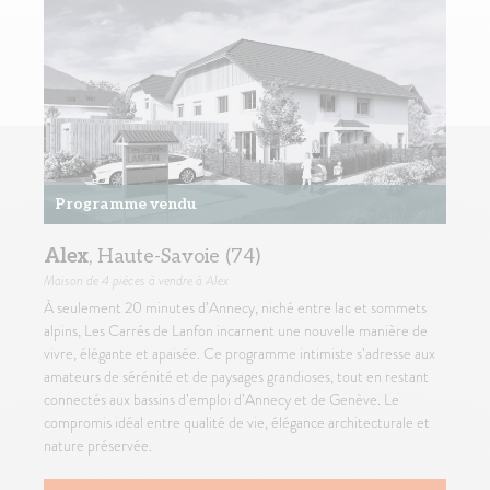
Programme vendu
Alex
, Haute-Savoie (74)
Maison
de 4 pièces à vendre à Alex
À seulement 20 minutes d’Annecy, niché entre lac et sommets
alpins, Les Carrés de Lanfon incarnent une nouvelle manière de
vivre, élégante et apaisée. Ce programme intimiste s’adresse aux
amateurs de sérénité et de paysages grandioses, tout en restant
connectés aux bassins d’emploi d’Annecy et de Genève. Le
compromis idéal entre qualité de vie, élégance architecturale et
nature préservée.