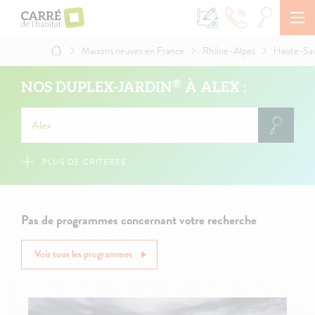
Aller
au
contenu
principal
Maisons neuves en France
Rhône-Alpes
Haute-Sa
Fil
d'Ariane
®
NOS DUPLEX-JARDIN
À ALEX :
PLUS DE CRITÈRES
Pas de programmes concernant votre recherche
Voir tous les programmes