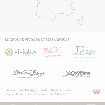
LE GROUPE VIVIALYS ET SES MARQUES
Pied
Plan du site
Mentions légales
CGU
Données personnelles
de
Dispositif Pinel
Gestion des cookies
03.89.31.73.27
page
Sticky