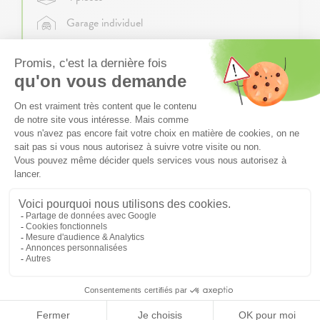
Garage individuel
Jardin clos, engazonné et arboré de 233 m²
Parking privatif
Terrasse aménagée
Prêt à Taux Zéro
Partager la fiche par email
Coté Duplex
Côté Pratique
®
Investir dans un Duplex-Jardin