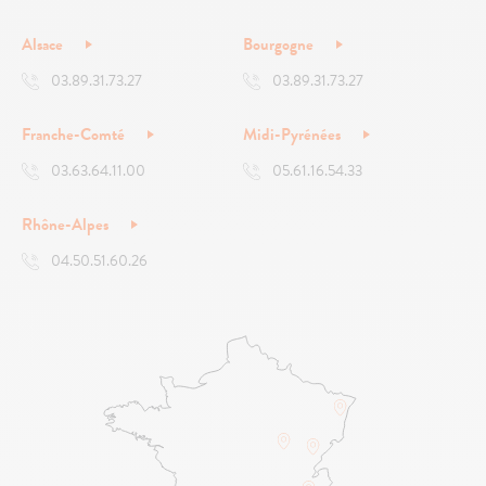
Alsace
Bourgogne
03.89.31.73.27
03.89.31.73.27
Franche-Comté
Midi-Pyrénées
03.63.64.11.00
05.61.16.54.33
Rhône-Alpes
04.50.51.60.26