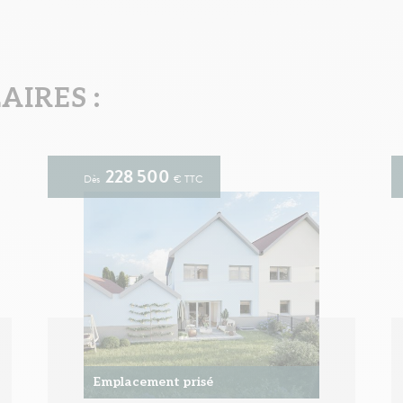
IRES :
228 500
Dès
€ TTC
Emplacement prisé