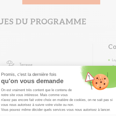
QUES DU PROGRAMME
Co
Lo
Terrasse
Gr
Pl
Garage individuel
Am
Accessibilité PMR