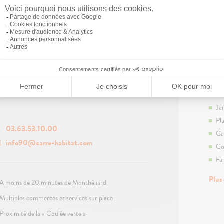
Cô
Te
Ja
Pl
03.63.53.10.00
Ga
info90@carre-habitat.com
Co
Fa
Plus
A moins de 20 minutes de Montbéliard
Multiples commerces et services sur place
Proximité de la « Coulée verte »