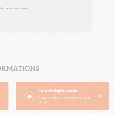
Riche vie associative
ORMATIONS
Visiter le duplex témoin
S’imaginer dans un logement aménagé et
décoré