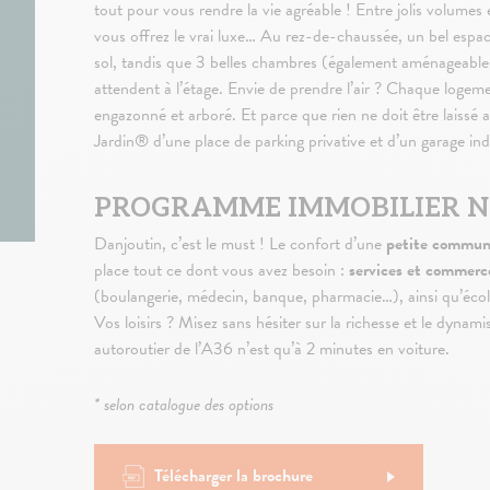
tout pour vous rendre la vie agréable ! Entre jolis volumes
vous offrez le vrai luxe… Au rez-de-chaussée, un bel espac
sol, tandis que 3 belles chambres (également aménageables 
attendent à l’étage. Envie de prendre l’air ? Chaque logeme
engazonné et arboré. Et parce que rien ne doit être laiss
Jardin® d’une place de parking privative et d’un garage indi
PROGRAMME IMMOBILIER N
Danjoutin, c’est le must ! Le confort d’une
petite commune
place tout ce dont vous avez besoin :
services et commerce
(boulangerie, médecin, banque, pharmacie…), ainsi qu’école
Vos loisirs ? Misez sans hésiter sur la richesse et le dyna
autoroutier de l’A36 n’est qu’à 2 minutes en voiture.
* selon catalogue des options
Télécharger la brochure