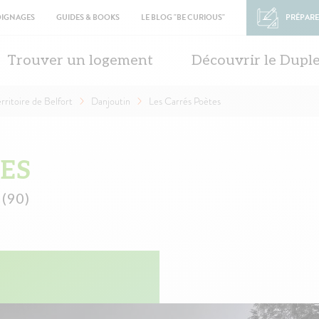
OIGNAGES
GUIDES & BOOKS
LE BLOG "BE CURIOUS"
PRÉPARE
in
vigation
Trouver un logement
Découvrir le Dupl
rritoire de Belfort
Danjoutin
Les Carrés Poètes
TES
 (90)