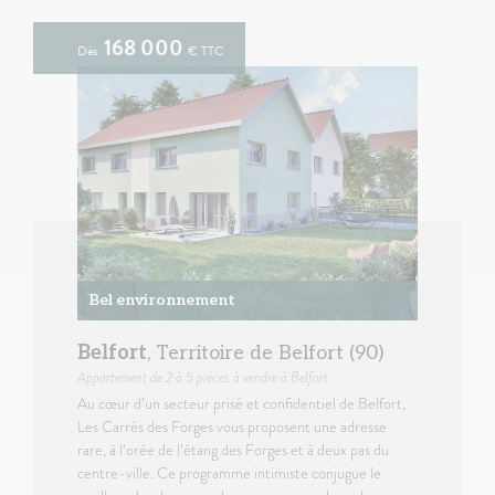
168 000
Dès
€ TTC
Bel environnement
Belfort
, Territoire de Belfort (90)
Appartement
de 2 à 5 pièces à vendre à Belfort
Au cœur d’un secteur prisé et confidentiel de Belfort,
Les Carrés des Forges vous proposent une adresse
rare, à l’orée de l’étang des Forges et à deux pas du
centre-ville. Ce programme intimiste conjugue le