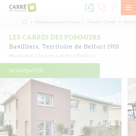
Aller
au
contenu
principal
Maisons neuves en France
Franche-Comté
Territo
Fil
d'Ariane
LES CARRÉS DES POMMIERS
Bavilliers, Territoire de Belfort (90)
Maison
de 4 à 5 pièces à vendre à Bavilliers
NOUVEAUTÉ