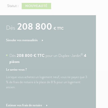
Statut :
NOUVEAUTÉ
208 800
Dès
€ TTC
Simuler vos mensualités
®
Dès
208 800 € TTC
pour un Duplex-Jardin
4
pièces
Le saviez-vous ?
Lorsque vous achetez un logement neuf, vous ne payez que 3
% de frais de notaire à la place de 8 % pour un logement
ancien.
Estimer vos frais de notaire