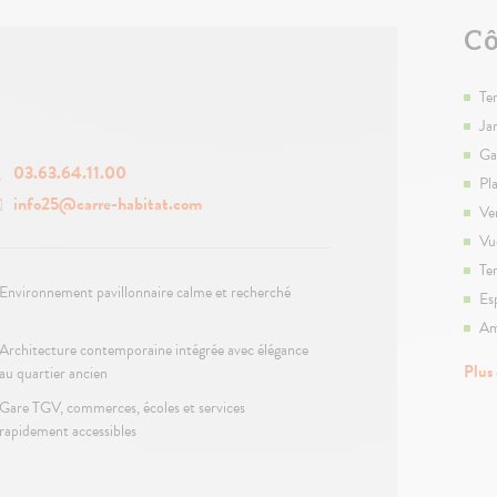
Cô
Te
Ja
Ga
03.63.64.11.00
Pl
info25@carre-habitat.com
Ve
Vu
Te
Environnement pavillonnaire calme et recherché
Es
Am
Architecture contemporaine intégrée avec élégance
Plus
au quartier ancien
Gare TGV, commerces, écoles et services
rapidement accessibles