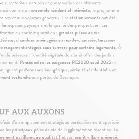
bois, matériaux naturels et conservation des éléments
 Pensé comme un
ensemble résidentiel intimiste
, le programme
raines et aux volumes généreux. Les
stationnements ont été
 les espaces paysagers et la qualité des perspectives. Les
ttentive au confort quotidien :
grandes pièces de vie
extérieur, chambres aménagées en rez-de-chaussée, terrasses
de rangement intégrés sous terrasse pour certains logements.
À
in de préserver l’identité végétale du site et offrir des jardins
ironnement.
Pensés selon les exigences RE2020 seuil 2025
et
conjuguent
performance énergétique, sérénité résidentielle et
rement recherché
aux portes de Besançon.
UF AUX AUXONS
icie d’un emplacement stratégique particulièrement apprécié
ec les principaux pôles de vie
de l’agglomération bisontine. La
nement pavillonnaire qualitatif
et son
esprit village préservé
,