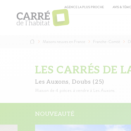
Aller
Top
au
AGENCE LA PLUS PROCHE
AVIS & TÉM
contenu
Ma
principal
na
Maisons neuves en France
Franche-Comté
D
Fil
d'Ariane
LES CARRÉS DE L
Les Auxons, Doubs (25)
Maison
de 4 pièces à vendre à Les Auxons
NOUVEAUTÉ