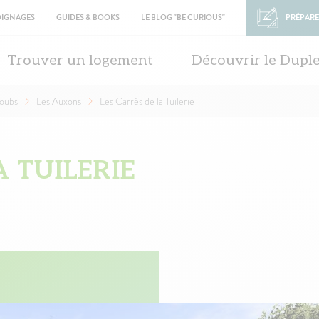
OIGNAGES
GUIDES & BOOKS
LE BLOG "BE CURIOUS"
PRÉPARE
in
vigation
Trouver un logement
Découvrir le Dupl
oubs
Les Auxons
Les Carrés de la Tuilerie
A TUILERIE