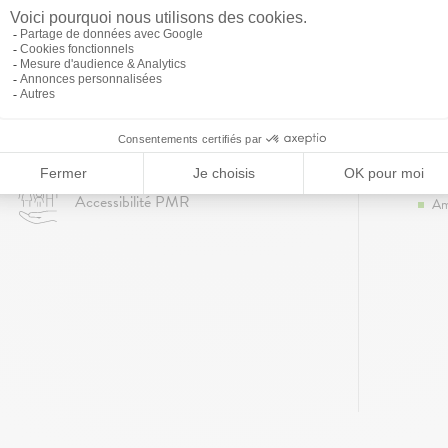
Co
Lo
Grands jardins privatifs et terrasses
généreuses
Be
ch
Garage et double garage individuel
Ch
Do
Accessibilité PMR
Am