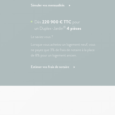
Simuler vos mensualités
Dès
220 900 € TTC
pour
®
un Duplex-Jardin
4 pièces
Le saviez vous ?
Lorsque vous achetez un logement neuf, vous
ne payez que 3% de frais de notaire à la place
de 8% pour un logement ancien.
Estimer vos frais de notaire