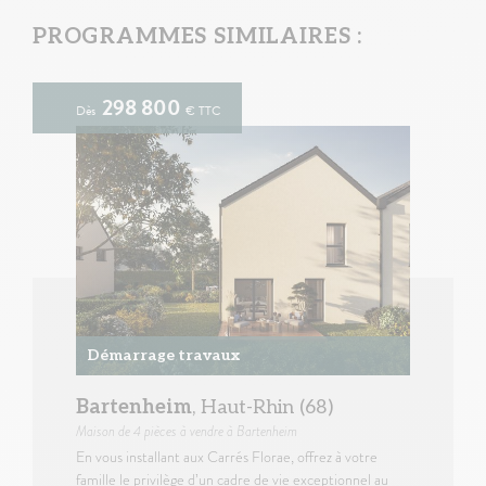
PROGRAMMES SIMILAIRES :
298 800
Dès
€ TTC
Démarrage travaux
Bartenheim
, Haut-Rhin (68)
Maison
de 4 pièces à vendre à Bartenheim
En vous installant aux Carrés Florae, offrez à votre
famille le privilège d’un cadre de vie exceptionnel au