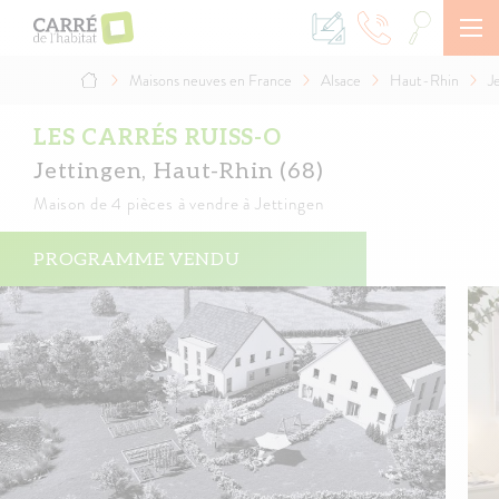
Aller
au
contenu
principal
Maisons neuves en France
Alsace
Haut-Rhin
J
Fil
d'Ariane
LES CARRÉS RUISS-O
Jettingen, Haut-Rhin (68)
Maison
de 4 pièces à vendre à Jettingen
PROGRAMME VENDU