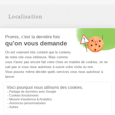
Localisation
Les Carrés Ruiss-O
Jettingen
03.89.31.73.27
info68frontieres@carre-habitat.com
A 15 minutes d’Altkirch
A moins de 20 minutes de Saint-Louis et de Bâle
A 30 minutes de Mulhouse
Multiples commerces et services facilement accessibles
Ecole primaire, périscolaire
Ramassage scolaire pour collège et lycée