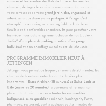
volumes et laisse entrer des flots de lumière. Au rez-de-
chaussée, de larges baies vitrées vous ouvrent les portes de
votre terrasse et de votre
grand jardin clos, engazonné et
arboré
, ainsi que d'une
prairie partagée
. À l’étage, c’est
atmosphère cocooning, avec une agréable salle de bains
familiale et 3 confortables chambres. Et pour peaufiner votre
bien-être, nous dotons également chacun de nos Duplex-
®
Jardin
d’une
place de parking privative
, d’un
garage
individuel
et d’un chauffage au sol au rez-de-chaussée.
PROGRAMME IMMOBILIER NEUF À
JETTINGEN
Jettingen vous permet de troquer, en moins de 20 minutes, les
charmes de la nature contre les atouts de villes plus
importantes !
Entre Altkirch (15 minutes) et Saint-Louis et
Bâle (moins de 20 minutes)
, la commune offre aussi, sur
place ou tout près, un accès à
toutes les commodités
indispensables au quotidien
: médecin, boulangerie, Poste,
pharmacie, restaurant, sont à quelques petites minutes de