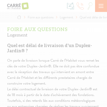
Aller
au
contenu
principal
Foire aux questions
Logement
Quel est délai de li
Fil
d'Ariane
FOIRE AUX QUESTIONS
Logement
Quel est délai de livraison d'un Duplex-
Jardin® ?
On parle de livraison lorsque Carré de l’Habitat vous remet les
clés de votre Duplex-Jardin®. Elle ne doit pas être confondue
avec la réception des travaux qui intervient en amont entre
Carré de l’Habitat et les différents prestataires chargés de
construire votre logement.
Le délai contractuel de livraison de votre Duplex-Jardin® est
de 18 mois à partir de la date d'achèvement des fondations.
Toutefois, si des retards liés aux conditions météorologiques
ou aux entreprises chargées de réaliser les travaux surviennent,