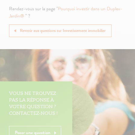
Rendez-vous sur la page "
Pourquoi investir dans un Duplex-
Jardin®
" ?
Revenir aux questions sur Investissement immobilier
VOUS NE TROUVEZ
PAS LA RÉPONSE À
VOTRE QUESTION ?
CONTACTEZ-NOUS !
Poser une question