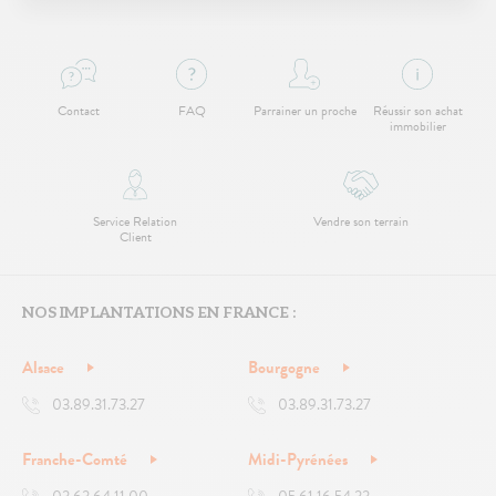
Contact
FAQ
Parrainer un proche
Réussir son achat
immobilier
Service Relation
Vendre son terrain
Client
NOS IMPLANTATIONS EN FRANCE :
Alsace
Bourgogne
03.89.31.73.27
03.89.31.73.27
Franche-Comté
Midi-Pyrénées