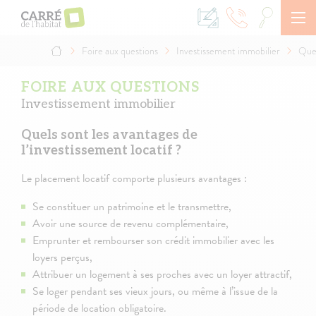
Aller
au
contenu
principal
Foire aux questions
Investissement immobilier
Quel
Fil
d'Ariane
FOIRE AUX QUESTIONS
Investissement immobilier
Quels sont les avantages de
l’investissement locatif ?
Le placement locatif comporte plusieurs avantages :
Se constituer un patrimoine et le transmettre,
Avoir une source de revenu complémentaire,
Emprunter et rembourser son crédit immobilier avec les
loyers perçus,
Attribuer un logement à ses proches avec un loyer attractif,
Se loger pendant ses vieux jours, ou même à l’issue de la
période de location obligatoire.