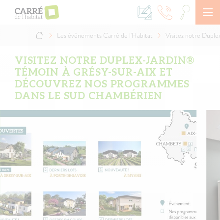
Aller
au
contenu
principal
Les évènements Carré de l'Habitat
Visitez notre Dupl
Fil
d'Ariane
VISITEZ NOTRE DUPLEX-JARDIN®
TÉMOIN À GRÉSY-SUR-AIX ET
DÉCOUVREZ NOS PROGRAMMES
DANS LE SUD CHAMBÉRIEN