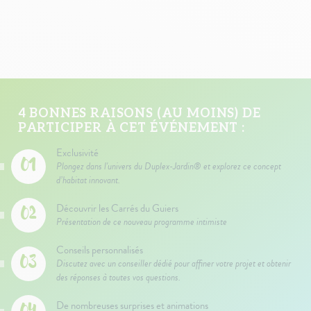
4 BONNES RAISONS (AU MOINS) DE
PARTICIPER À CET ÉVÉNEMENT :
Exclusivité
Plongez dans l'univers du Duplex-Jardin® et explorez ce concept
d’habitat innovant.
Découvrir les Carrés du Guiers
Présentation de ce nouveau programme intimiste
Conseils personnalisés
Discutez avec un conseiller dédié pour affiner votre projet et obtenir
des réponses à toutes vos questions.
De nombreuses surprises et animations