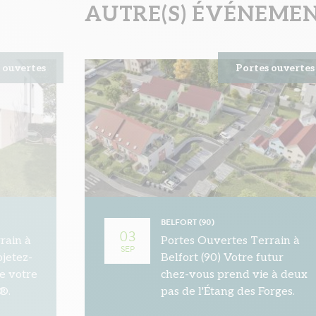
AUTRE(S) ÉVÉNEMENT
 ouvertes
Portes ouvertes
BELFORT (90)
03
rain à
Portes Ouvertes Terrain à
SEP
ojetez-
Belfort (90) Votre futur
de votre
chez-vous prend vie à deux
®.
pas de l'Étang des Forges.