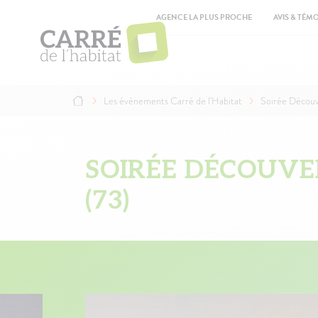
Aller
Top
au
AGENCE LA PLUS PROCHE
AVIS & TÉM
contenu
Ma
principal
na
Les évènements Carré de l'Habitat
Soirée Découv
Fil
d'Ariane
SOIRÉE DÉCOUVER
(73)