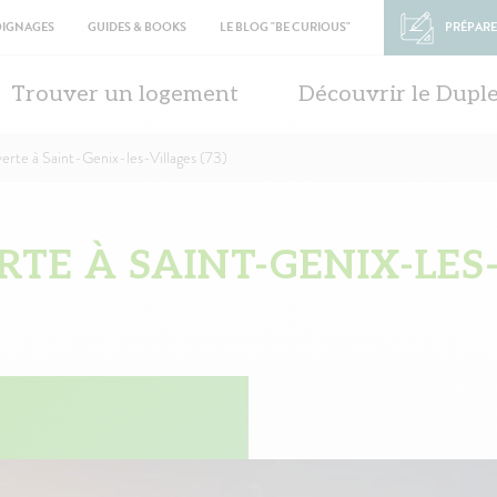
OIGNAGES
GUIDES & BOOKS
LE BLOG "BE CURIOUS"
PRÉPARE
in
vigation
Trouver un logement
Découvrir le Dupl
erte à Saint-Genix-les-Villages (73)
TE À SAINT-GENIX-LES