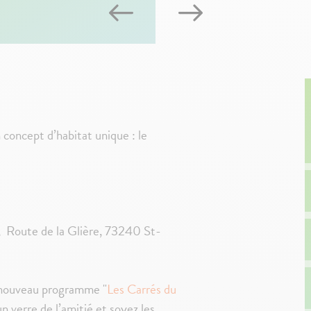
 concept d’habitat unique : le
, Route de la Glière, 73240 St-
e nouveau programme "
Les Carrés du
n verre de l’amitié et soyez les