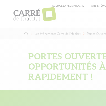
Aller
Top
au
AGENCE LA PLUS PROCHE
AVIS & TÉM
contenu
Ma
principal
na
Les évènements Carré de l'Habitat
Portes Ouverte
Fil
d'Ariane
PORTES OUVERTES
OPPORTUNITÉS À
RAPIDEMENT !