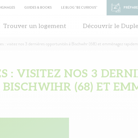
OIGNAGES
GUIDES & BOOKS
LE BLOG "BE CURIOUS"
PRÉPARE
in
vigation
Trouver un logement
Découvrir le Dupl
s : visitez nos 3 dernières opportunités à Bischwihr (68) et emménagez rapidem
 : VISITEZ NOS 3 DERN
 BISCHWIHR (68) ET E