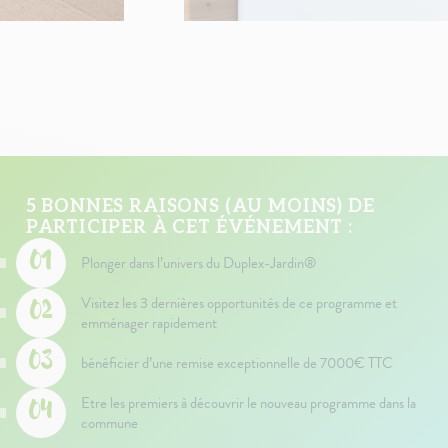
5 BONNES RAISONS (AU MOINS) DE
PARTICIPER À CET ÉVÉNEMENT :
Plonger dans l’univers du Duplex-Jardin®
Visitez les 3 dernières opportunités de ce programme et
emménager rapidement
bénéficier d’une remise exceptionnelle de 7000€ TTC
Etre les premiers à découvrir le nouveau programme dans la
commune