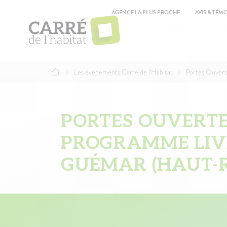
Aller
Top
au
AGENCE LA PLUS PROCHE
AVIS & TÉM
contenu
Ma
principal
na
Les évènements Carré de l'Habitat
Portes Ouvert
Fil
d'Ariane
PORTES OUVERTES
PROGRAMME LIV
GUÉMAR (HAUT-R