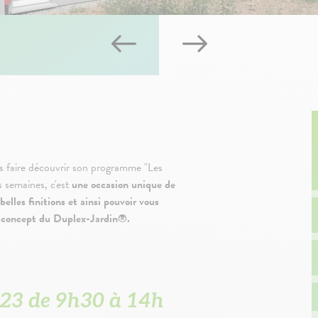
ous faire découvrir son programme "Les
 semaines, c'est
une occasion unique de
elles finitions et ainsi pouvoir vous
le concept du Duplex-Jardin®.
23 de 9h30 à 14h