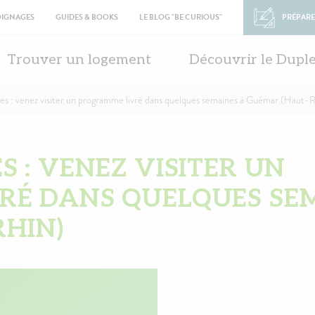
OIGNAGES
GUIDES & BOOKS
LE BLOG "BE CURIOUS"
PRÉPARE
in
vigation
Trouver un logement
Découvrir le Dupl
es : venez visiter un programme livré dans quelques semaines à Guémar (Haut-R
 : VENEZ VISITER UN
RÉ DANS QUELQUES SE
HIN)