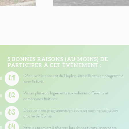
5 BONNES RAISONS (AU MOINS) DE
PARTICIPER À CET ÉVÉNEMENT :
Découvrir le concept du Duplex-Jardin® dans ce programme
bientôt livré
Visiter plusieurs logements aux volumes différents et
nombreuses finitions
Découvrir nos programmes en cours de commercialisation
proche de Colmar
Etre les premiers à réserver lors de nos futurs lancements