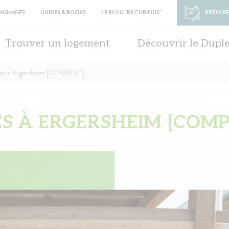
OIGNAGES
GUIDES & BOOKS
LE BLOG "BE CURIOUS"
PRÉPARE
in
vigation
Trouver un logement
Découvrir le Dupl
tes à Ergersheim [COMPLET]
S À ERGERSHEIM [COMP