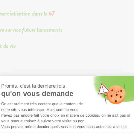
mercialisation dans le
67
re sur nos futurs lancements
t de vie
ous les créneaux
ous laisser vos coordonnées
bénéficier d'un RDV
es.