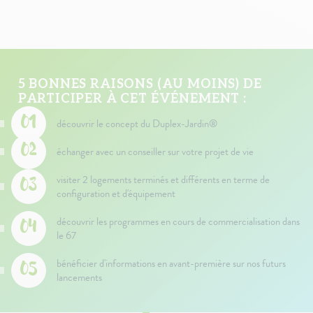
5 BONNES RAISONS (AU MOINS) DE
PARTICIPER À CET ÉVÉNEMENT :
découvrir le concept du Duplex-Jardin®
échanger avec un conseiller sur votre projet de vie
visiter 2 logements terminés et différents en terme de
configuration et d'équipement
découvrir les programmes en cours de commercialisation dans
le 67
bénéficier d'informations en avant-première sur nos futurs
lancements