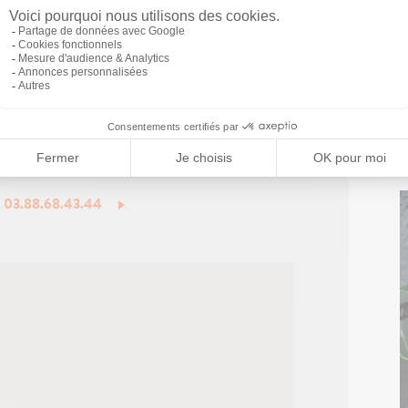
de l'événement seront appliquées.
plus d'informations, vous pouvez
cter l'agence
(Bas-Rhin)
au :
: 03.88.68.43.44