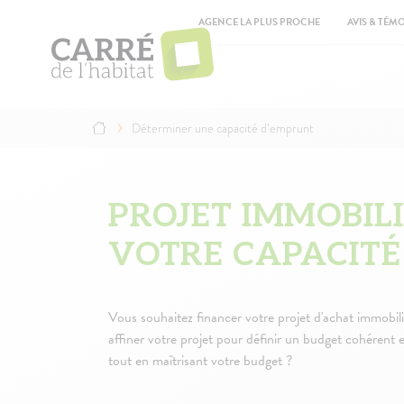
Aller
Top
au
AGENCE LA PLUS PROCHE
AVIS & TÉM
contenu
Ma
principal
na
Déterminer une capacité d’emprunt
Fil
d'Ariane
PROJET IMMOBIL
VOTRE CAPACITÉ
Vous souhaitez financer votre projet d'achat immobi
affiner votre projet pour définir un budget cohérent e
tout en maîtrisant votre budget ?