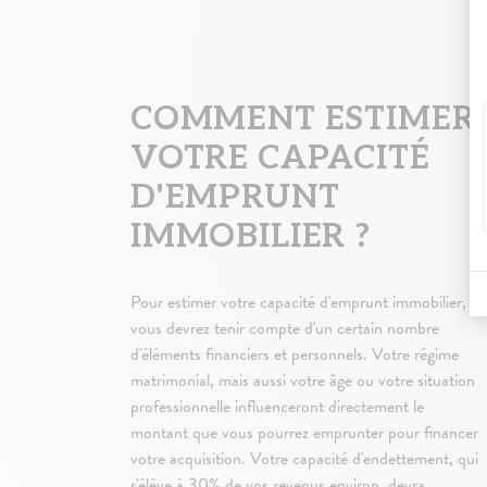
COMMENT ESTIMER
VOTRE CAPACITÉ
D'EMPRUNT
IMMOBILIER ?
Pour estimer votre capacité d'emprunt immobilier,
vous devrez tenir compte d'un certain nombre
d'éléments financiers et personnels. Votre régime
matrimonial, mais aussi votre âge ou votre situation
professionnelle influenceront directement le
montant que vous pourrez emprunter pour financer
votre acquisition. Votre capacité d'endettement, qui
s'élève à 30% de vos revenus environ, devra