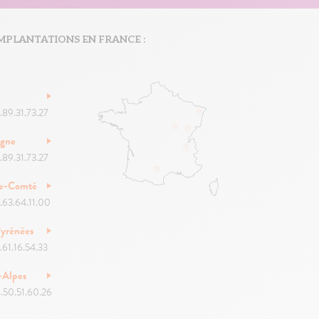
MPLANTATIONS EN FRANCE :
.89.31.73.27
ogne
.89.31.73.27
he-Comté
.63.64.11.00
yrénées
.61.16.54.33
-Alpes
.50.51.60.26