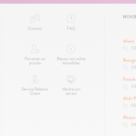
NOS I
Contact
FAQ
Alsace
03
Parrainer un
Réussir son achat
Bourg
proche
immobilier
03
Franc
03
Service Relation
Vendre son
Client
terrain
Midi-P
05
Rhône
04