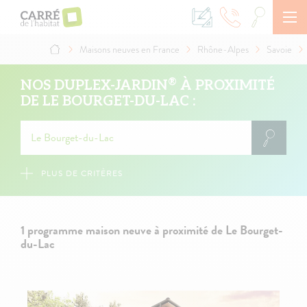
Aller
au
contenu
principal
Maisons neuves en France
Rhône-Alpes
Savoie
Fil
d'Ariane
®
NOS DUPLEX-JARDIN
À PROXIMITÉ
DE LE BOURGET-DU-LAC :
PLUS DE CRITÈRES
1 programme maison neuve à proximité de Le Bourget-
du-Lac