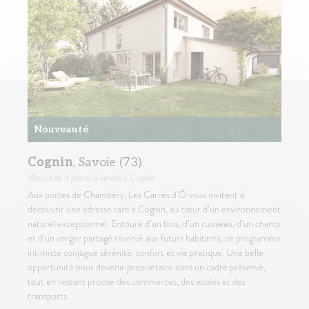
Nouveauté
Cognin
, Savoie (73)
Maison
de 4 pièces à vendre à Cognin
Aux portes de Chambéry, Les Carrés d’Ô vous invitent à
découvrir une adresse rare à Cognin, au cœur d’un environnement
naturel exceptionnel. Entouré d’un bois, d’un ruisseau, d’un champ
et d’un verger partagé réservé aux futurs habitants, ce programme
intimiste conjugue sérénité, confort et vie pratique. Une belle
opportunité pour devenir propriétaire dans un cadre préservé,
tout en restant proche des commerces, des écoles et des
transports.