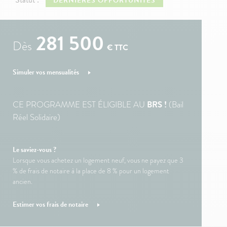
DERNIÈRES OPPORTUNITÉS
281 500
Dès
€ TTC
Simuler vos mensualités
CE PROGRAMME EST ÉLIGIBLE AU
BRS !
(Bail
Réel Solidaire)
Le saviez-vous ?
Lorsque vous achetez un logement neuf, vous ne payez que 3
% de frais de notaire à la place de 8 % pour un logement
ancien.
Estimer vos frais de notaire