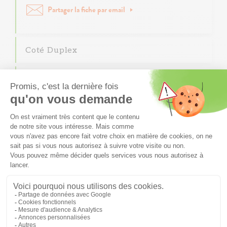
Partager la fiche par email
Coté Duplex
Côté Pratique
Localisation
Les Carrés des Cèdres
Lentilly
04.72.47.32.00
info69@carre-habitat.com