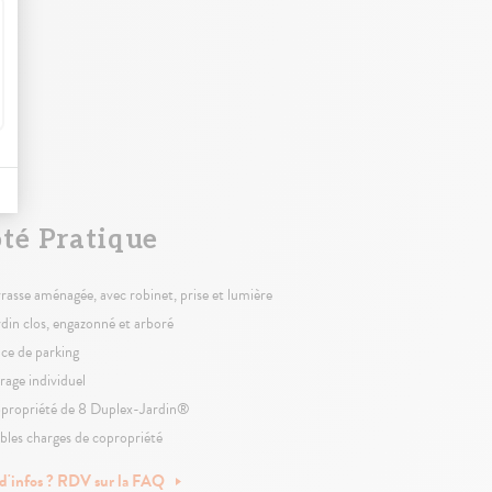
té Pratique
rrasse aménagée, avec robinet, prise et lumière
rdin clos, engazonné et arboré
ace de parking
rage individuel
propriété de 8 Duplex-Jardin®
ibles charges de copropriété
 d'infos ? RDV sur la FAQ