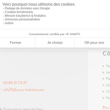
Cô
Te
Ja
Pl
03.89.31.73.27
Ga
info21@carre-habitat.com
Co
Fa
Plus
A 25 minutes du centre de Dijon