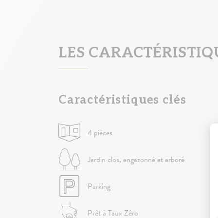
LES CARACTÉRISTI
Caractéristiques clés
4 pièces
Jardin clos, engazonné et arboré
Parking
Prêt à Taux Zéro