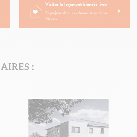
Visiter le logement bientôt livré
Se projeter dans les volumes et apprécier
l’espace
IRES :