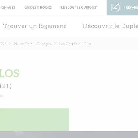
OIGNAGES
GUIDES & BOOKS
LE BLOG "BE CURIOUS"
PRÉPARE
in
vigation
Trouver un logement
Découvrir le Dupl
'Or
Nuits-Saint-Georges
Les Carrés du Clos
LOS
(21)
es