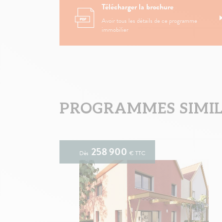
Télécharger la brochure
Avoir tous les détails de ce programme
immobilier
PROGRAMMES SIMILA
258 900
Dès
€ TTC