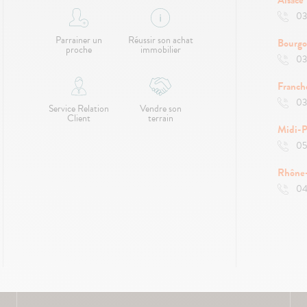
03
Parrainer un
Réussir son achat
Bourg
proche
immobilier
03
Franc
03
Service Relation
Vendre son
Client
terrain
Midi-P
05
Rhône
04