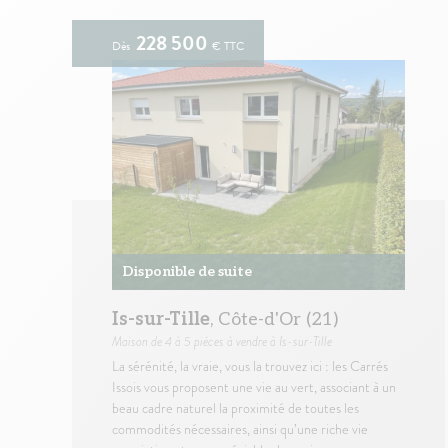
228 500
Dès
€ TTC
Disponible de suite
Is-sur-Tille
, Côte-d'Or (21)
Maison
de 4 à 5 pièces à vendre à Is-sur-Tille
La sérénité, la vraie, vous la trouvez ici : les Carrés
Issois vous proposent une vie au vert, associant à un
beau cadre naturel la proximité de toutes les
commodités nécessaires, ainsi qu’une riche vie