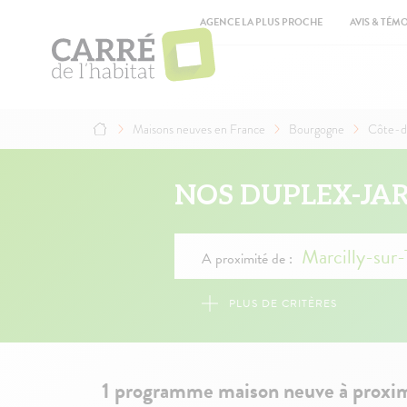
Aller
Top
au
AGENCE LA PLUS PROCHE
AVIS & TÉM
contenu
Ma
principal
na
Maisons neuves en France
Bourgogne
Côte-d
Fil
d'Ariane
NOS DUPLEX-JA
A proximité de :
PLUS DE CRITÈRES
1 programme maison neuve à proximi