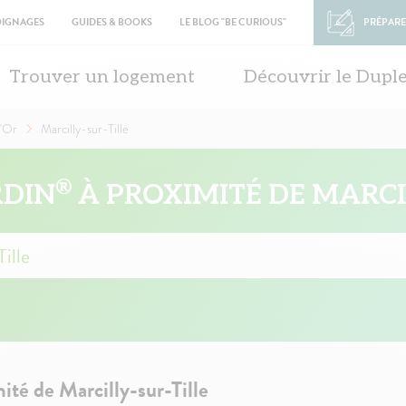
OIGNAGES
GUIDES & BOOKS
LE BLOG "BE CURIOUS"
PRÉPARE
in
vigation
Trouver un logement
Découvrir le Dupl
'Or
Marcilly-sur-Tille
®
RDIN
À PROXIMITÉ DE MARCIL
té de Marcilly-sur-Tille