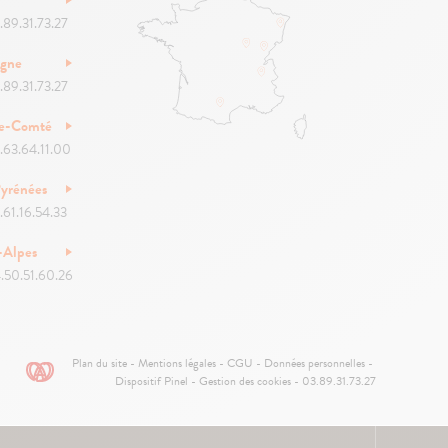
.89.31.73.27
ogne
.89.31.73.27
he-Comté
.63.64.11.00
yrénées
.61.16.54.33
-Alpes
.50.51.60.26
Pied
Plan du site
Mentions légales
CGU
Données personnelles
de
Dispositif Pinel
Gestion des cookies
03.89.31.73.27
page