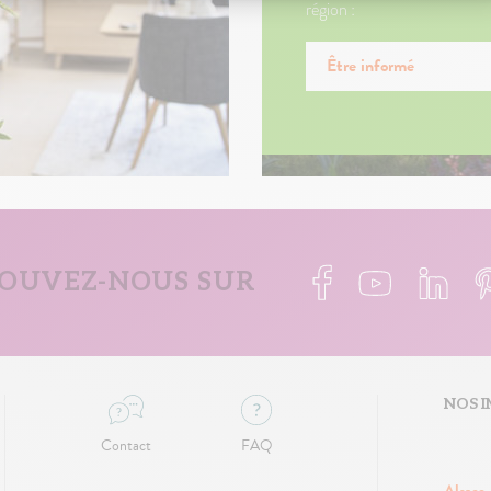
région :
Être informé
OUVEZ-NOUS SUR
NOS I
Contact
FAQ
Alsace