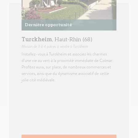
Dernière opportunité
Turckheim
, Haut-Rhin (68)
Maison
de 3 à 4 pièces à vendre à Turckheim
Installez-vous à Turckheim et associez les charmes
d’une vie au vert à la proximité immédiate de Colmar.
Profitez aussi, sur place, de nombreux commerces et
services, ainsi que du dynamisme associatif de cette
jolie cité médiévale.