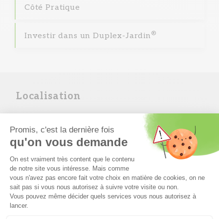
Côté Pratique
®
Investir dans un Duplex-Jardin
Localisation
Les Carrés Vitis
Turckheim
03.89.31.73.27
info68colmar@carre-habitat.com
A 10 minutes du centre de Colmar
Multiples commerces et services sur place