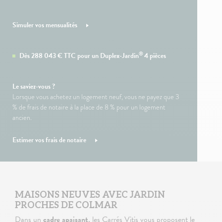
Simuler vos mensualités
®
Dès
288 043
€ TTC pour un Duplex-Jardin
4 pièces
Le saviez-vous ?
Lorsque vous achetez un logement neuf, vous ne payez que 3
% de frais de notaire à la place de 8 % pour un logement
ancien.
Estimer vos frais de notaire
MAISONS NEUVES AVEC JARDIN
PROCHES DE COLMAR
Dans un
cadre apaisant
, les Carrés Vitis vous proposent le