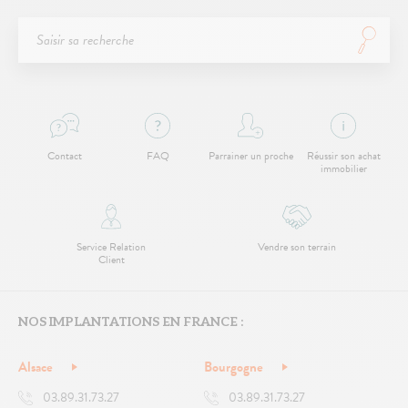
Contact
FAQ
Parrainer un proche
Réussir son achat
immobilier
Service Relation
Vendre son terrain
Client
NOS IMPLANTATIONS EN FRANCE :
Alsace
Bourgogne
03.89.31.73.27
03.89.31.73.27