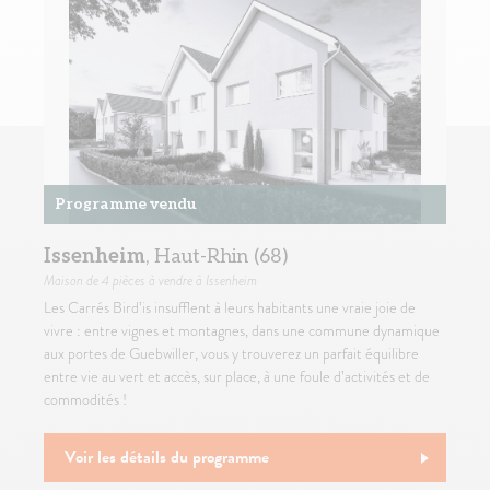
Programme vendu
Issenheim
, Haut-Rhin (68)
Maison
de 4 pièces à vendre à Issenheim
Les Carrés Bird’is insufflent à leurs habitants une vraie joie de
vivre : entre vignes et montagnes, dans une commune dynamique
aux portes de Guebwiller, vous y trouverez un parfait équilibre
entre vie au vert et accès, sur place, à une foule d’activités et de
commodités !
Voir les détails du programme