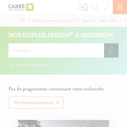
Aller
au
contenu
principal
Maisons neuves en France
Alsace
Haut-Rhin
I
Fil
d'Ariane
®
NOS DUPLEX-JARDIN
À ISSENHEIM :
PLUS DE CRITÈRES
Pas de programmes concernant votre recherche
Voir tous les programmes