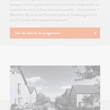
quelques minutes à pied, toutes les commodités indispensables au
quotidien ainsi qu’une foule d’activités possibles… Encore mieux ?
Blaesheim fait partie de l’Eurométropole de Strasbourg, et n’est
qu’à 15 minutes de la capitale européenne !
Voir les détails du programme