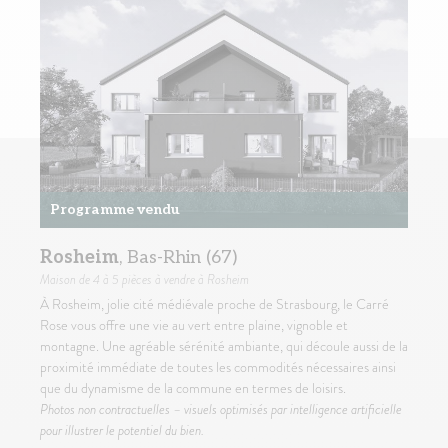
Programme vendu
Rosheim
, Bas-Rhin (67)
Maison
de 4 à 5 pièces à vendre à Rosheim
À Rosheim, jolie cité médiévale proche de Strasbourg, le Carré
Rose vous offre une vie au vert entre plaine, vignoble et
montagne. Une agréable sérénité ambiante, qui découle aussi de la
proximité immédiate de toutes les commodités nécessaires ainsi
que du dynamisme de la commune en termes de loisirs.
Photos non contractuelles – visuels optimisés par intelligence artificielle
pour illustrer le potentiel du bien.