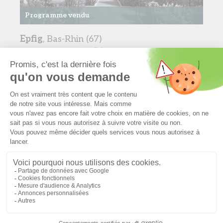
Programme vendu
Epfig
, Bas-Rhin (67)
Maison
de 4 pièces à vendre à Epfig
Sur les douces pentes d’une colline pré-vosgienne, Epfig a les clés
du bonheur : une nature omniprésente et un maximum de
commodités et d’activités possibles au sein même de cette
commune recherchée ! Et quand on sait que les jolies villes de
Strasbourg, de Colmar et de Sélestat sont toutes proches, on ne
peut qu’être séduit…
Voir les détails du programme