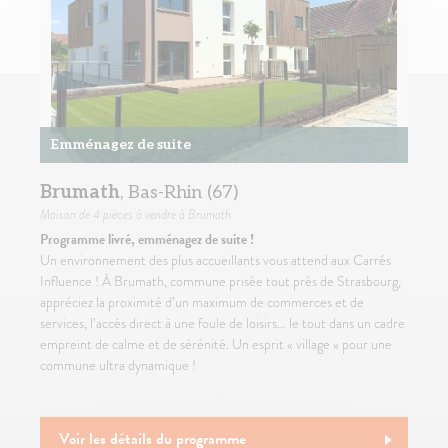
Emménagez de suite
Brumath
, Bas-Rhin (67)
Maison
de 4 pièces à vendre à Brumath
Programme livré, emménagez de suite !
Un environnement des plus accueillants vous attend aux Carrés
Influence ! À Brumath, commune prisée tout près de Strasbourg,
appréciez la proximité d’un maximum de commerces et de
services, l’accès direct à une foule de loisirs… le tout dans un cadre
empreint de calme et de sérénité. Un esprit « village » pour une
commune ultra dynamique !
Voir les détails du programme