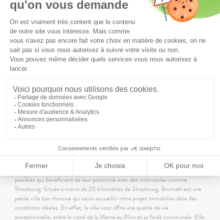
Soyez les premiers avertis
des nouveaux
programmes dans votre région :
Être informé
Maisons individuelles neuves à Brumath (67)
Forte de sa diversité culturelle, l’Alsace abrite plusieurs petites communes
paisibles qui bénéficient de leur proximité avec des métropoles comme
Strasbourg. Située à moins de 20 kilomètres de Strasbourg, Brumath est une
petite ville bas-rhinoise qui saura accueillir votre projet immobilier dans des
conditions idéales. En effet, la ville vous offre une qualité de vie
exceptionnelle, entre le canal de la Marne au Rhin et sa forêt communale. Elle