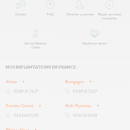
Contact
FAQ
Parrainer un proche
Réussir son achat
immobilier
Service Relation
Vendre son terrain
Client
NOS IMPLANTATIONS EN FRANCE :
Alsace
Bourgogne
03.89.31.73.27
03.89.31.73.27
Franche-Comté
Midi-Pyrénées
03.63.64.11.00
05.61.16.54.33
Rhône-Alpes