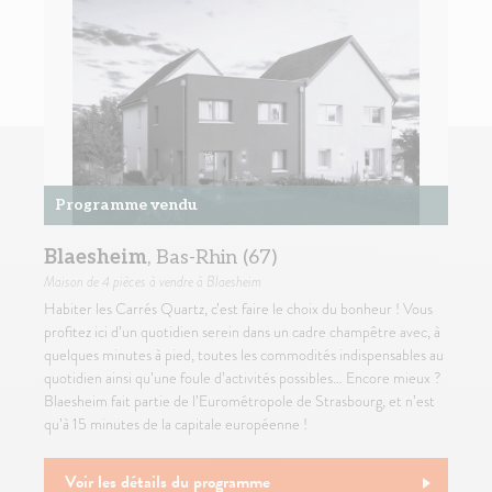
Programme vendu
Blaesheim
, Bas-Rhin (67)
Maison
de 4 pièces à vendre à Blaesheim
Habiter les Carrés Quartz, c’est faire le choix du bonheur ! Vous
profitez ici d’un quotidien serein dans un cadre champêtre avec, à
quelques minutes à pied, toutes les commodités indispensables au
quotidien ainsi qu’une foule d’activités possibles… Encore mieux ?
Blaesheim fait partie de l’Eurométropole de Strasbourg, et n’est
qu’à 15 minutes de la capitale européenne !
Voir les détails du programme