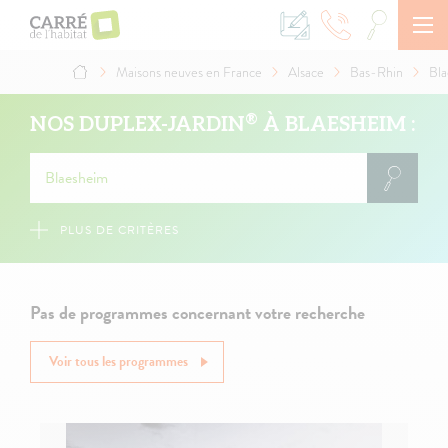
Aller
au
contenu
principal
Maisons neuves en France
Alsace
Bas-Rhin
Bl
Fil
d'Ariane
®
NOS DUPLEX-JARDIN
À BLAESHEIM :
PLUS DE CRITÈRES
Pas de programmes concernant votre recherche
Voir tous les programmes